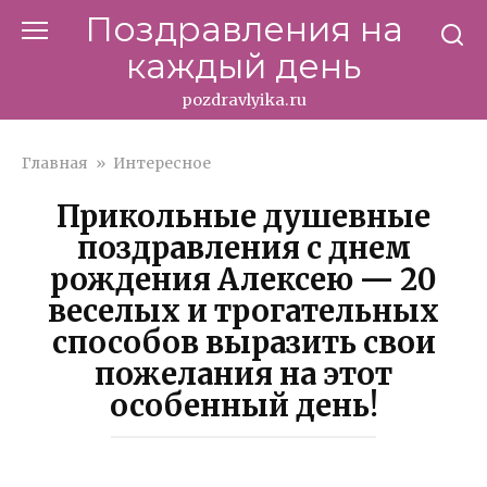
Перейти
Поздравления на
к
каждый день
контенту
pozdravlyika.ru
Главная
»
Интересное
Прикольные душевные
поздравления с днем
рождения Алексею — 20
веселых и трогательных
способов выразить свои
пожелания на этот
особенный день!