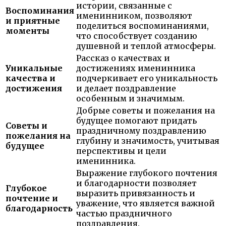
истории, связанные с
Воспоминания
именинником, позволяют
и приятные
поделиться воспоминаниями,
моменты
что способствует созданию
душевной и теплой атмосферы.
Рассказ о качествах и
Уникальные
достижениях именинника
качества и
подчеркивает его уникальность
достижения
и делает поздравление
особенным и значимым.
Добрые советы и пожелания на
будущее помогают придать
Советы и
праздничному поздравлению
пожелания на
глубину и значимость, учитывая
будущее
перспективы и цели
именинника.
Выражение глубокого почтения
и благодарности позволяет
Глубокое
выразить привязанность и
почтение и
уважение, что является важной
благодарность
частью праздничного
поздравления.