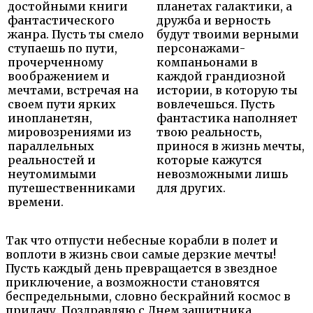
достойными книги
планетах галактики, а
фантастического
дружба и верность
жанра. Пусть ты смело
будут твоими верными
ступаешь по пути,
персонажами-
прочерченному
компаньонами в
воображением и
каждой грандиозной
мечтами, встречая на
истории, в которую ты
своем пути ярких
вовлечешься. Пусть
инопланетян,
фантастика наполняет
мировозрениями из
твою реальность,
параллельных
принося в жизнь мечты,
реальностей и
которые кажутся
неутомимыми
невозможными лишь
путешественниками
для других.
времени.
Так что отпусти небесные корабли в полет и
воплоти в жизнь свои самые дерзкие мечты!
Пусть каждый день превращается в звездное
приключение, а возможности становятся
беспредельными, словно бескрайний космос в
придачу. Поздравляю с Днем защитника