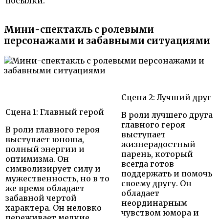
посылки.
Мини-спектакль с ролевыми
персонажами и забавными ситуациями
Сцена 2: Лучший друг
Сцена 1: Главный герой
В роли лучшего друга
главного героя
В роли главного героя
выступает
выступает юноша,
жизнерадостный
полный энергии и
парень, который
оптимизма. Он
всегда готов
символизирует силу и
поддержать и помочь
мужественность, но в то
своему другу. Он
же время обладает
обладает
забавной чертой
неординарным
характера. Он неловко
чувством юмора и
переживает мелкие