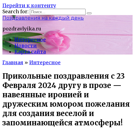
Перейти к контенту
Search for:
Поздравления на каждый день
pozdravlyika.ru
Интересное
Новости
Карта сайта
Главная
»
Интересное
Прикольные поздравления с 23
Февраля 2024 другу в прозе —
навеянные иронией и
дружеским юмором пожелания
для создания веселой и
запоминающейся атмосферы!