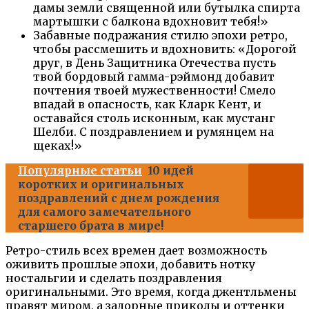
дамы земли священной или бутылка спирта
мартышки с балкона вдохновит тебя!»
Забавные подражания стилю эпохи ретро,
чтобы рассмешить и вдохновить: «Дорогой
друг, в День Защитника Отечества пусть
твой бордовый гамма-рэймонд добавит
почтения твоей мужественности! Смело
впадай в опасность, как Кларк Кент, и
оставайся столь исконным, как мустанг
Шелби. С поздравлением и румянцем на
щеках!»
Популярные статьи
10 идей
коротких и оригинальных
поздравлений с днем рождения
для самого замечательного
старшего брата в мире!
Ретро-стиль всех времен дает возможность
оживить прошлые эпохи, добавить нотку
ностальгии и сделать поздравления
оригинальными. Это время, когда джентльмены
правят миром, а задорные приколы и оттенки