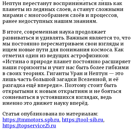
Нептун перестанут восприниматься лишь как
планеты из ледяных слоев, а станут сложными
мирами с многообразием слоёв и процессов,
ранее недоступных нашим знаниям.
В итоге, современная наука продолжает
развиваться и удивлять. Важным является то, что
мы постоянно пересматриваем свои взгляды и
ищем новые пути для понимания космоса. Как
отметил один из ведущих астрофизиков:
«Истина о природе планет постоянно расширяет
наши горизонты и учит нас быть более гибкими
в своих теориях. Гиганты Уран и Нептун — это
лишь часть большой загадки Вселенной, и её
разгадка ещё впереди». Поэтому стоит быть
открытыми к новым открытиям и не бояться
сомневаться в устоявшихся взглядах, ведь
именно это движет науку вперёд.
Статья опубликована по материалам:
https://tmmotors.spb.ru
,
https://tool-sib.ru
,
https://topservice25.ru