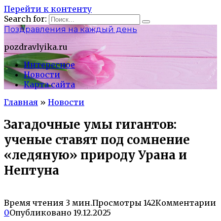
Перейти к контенту
Search for:
Поздравления на каждый день
pozdravlyika.ru
Интересное
Новости
Карта сайта
Главная
»
Новости
Загадочные умы гигантов:
ученые ставят под сомнение
«ледяную» природу Урана и
Нептуна
Время чтения
3 мин.
Просмотры
142
Комментарии
0
Опубликовано
19.12.2025