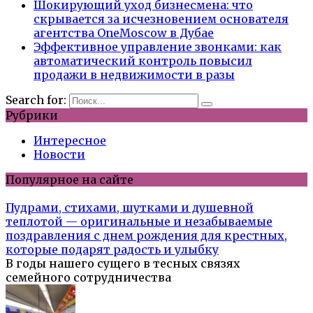
Шокирующий уход бизнесмена: что
скрывается за исчезновением основателя
агентства OneMoscow в Дубае
Эффективное управление звонками: как
автоматический контроль повысил
продажи в недвижимости в разы
Search for:
Рубрики
Интересное
Новости
Популярное на сайте
Пудрами, стихами, шутками и душевной
теплотой — оригинальные и незабываемые
поздравления с днем рождения для крестных,
которые подарят радость и улыбку
В годы нашего сущего в тесных связях
семейного сотрудничества