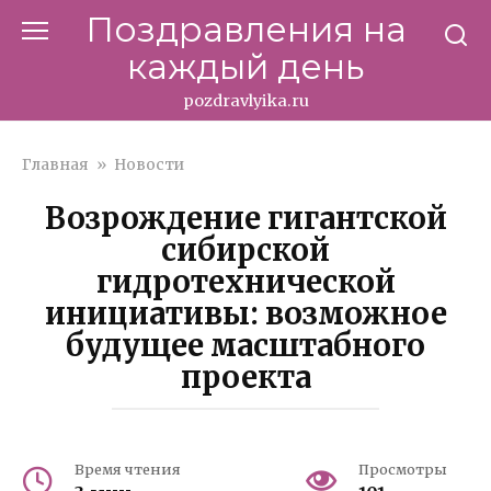
Перейти
Поздравления на
к
каждый день
контенту
pozdravlyika.ru
Главная
»
Новости
Возрождение гигантской
сибирской
гидротехнической
инициативы: возможное
будущее масштабного
проекта
Время чтения
Просмотры