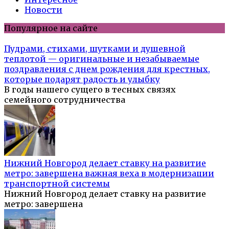
Новости
Популярное на сайте
Пудрами, стихами, шутками и душевной
теплотой — оригинальные и незабываемые
поздравления с днем рождения для крестных,
которые подарят радость и улыбку
В годы нашего сущего в тесных связях
семейного сотрудничества
Нижний Новгород делает ставку на развитие
метро: завершена важная веха в модернизации
транспортной системы
Нижний Новгород делает ставку на развитие
метро: завершена