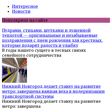
Интересное
Новости
Популярное на сайте
Пудрами, стихами, шутками и душевной
теплотой — оригинальные и незабываемые
поздравления с днем рождения для крестных,
которые подарят радость и улыбку
В годы нашего сущего в тесных связях
семейного сотрудничества
Нижний Новгород делает ставку на развитие
метро: завершена важная веха в модернизации
транспортной системы
Нижний Новгород делает ставку на развитие
метро: завершена