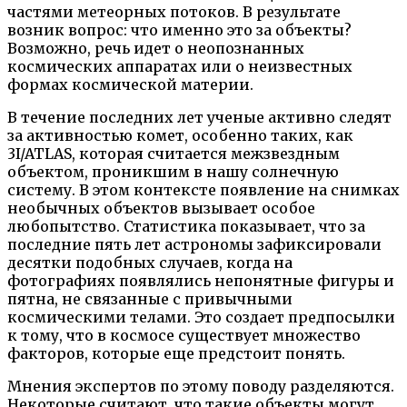
частями метеорных потоков. В результате
возник вопрос: что именно это за объекты?
Возможно, речь идет о неопознанных
космических аппаратах или о неизвестных
формах космической материи.
В течение последних лет ученые активно следят
за активностью комет, особенно таких, как
3I/ATLAS, которая считается межзвездным
объектом, проникшим в нашу солнечную
систему. В этом контексте появление на снимках
необычных объектов вызывает особое
любопытство. Статистика показывает, что за
последние пять лет астрономы зафиксировали
десятки подобных случаев, когда на
фотографиях появлялись непонятные фигуры и
пятна, не связанные с привычными
космическими телами. Это создает предпосылки
к тому, что в космосе существует множество
факторов, которые еще предстоит понять.
Мнения экспертов по этому поводу разделяются.
Некоторые считают, что такие объекты могут