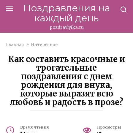
Перейти
Поздравления на
к
каждый день
контенту
pozdravlyika.ru
Главная
»
Интересное
Как составить красочные и
трогательные
поздравления с днем
рождения для внука,
которые выразят всю
любовь и радость в прозе?
Время чтения
Просмотры