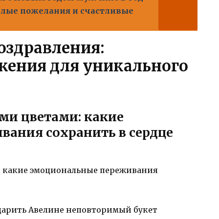
плые пожелания и счастливые
оздравления:
жения для уникального
и цветами: какие
ания сохранить в сердце
одарить Авелине неповторимый букет