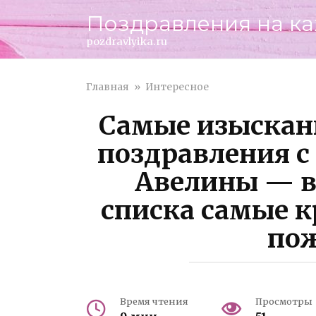
Перейти
Поздравления на к
к
контенту
pozdravlyika.ru
Главная
»
Интересное
Самые изыскан
поздравления с
Авелины — в
списка самые к
по
Время чтения
Просмотры