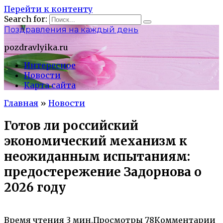
Перейти к контенту
Search for:
Поздравления на каждый день
pozdravlyika.ru
Интересное
Новости
Карта сайта
Главная
»
Новости
Готов ли российский
экономический механизм к
неожиданным испытаниям:
предостережение Задорнова о
2026 году
Время чтения
3 мин.
Просмотры
78
Комментарии